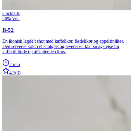
Cocktails
26%
Vol.
B-52
En ikonisk lagdelt shot med kaffelikør, flødelikør og appelsinlikør.
Den serveres kold i et shotglas og leverer en klar smagsrejse fra
kaffe til fløde og afsluttende citrus.
2 min
4.7
(
3
)