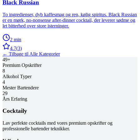
Black Russian
To ingredienser, dyb kaffesmag og ren, kølig spiritus. Black Russian
er en mørk, no-nonsense after-dinner cocktail, der leverer sødme og
let bitterhed over store isterninger.
2 min
4.7
(
3
)
← Tilbage til Alle Kategorier
49
+
Premium Opskrifter
8
Alkohol Typer
4
Mester Bartendere
29
Års Erfaring
Cocktaily
Lav perfekte cocktails med vores premium opskrifter og
professionelle bartender teknikker.