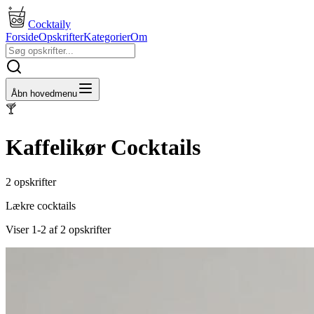
Cocktaily
Forside
Opskrifter
Kategorier
Om
Åbn hovedmenu
🍸
Kaffelikør
Cocktails
2
opskrifter
Lækre cocktails
Viser
1
-
2
af
2
opskrifter