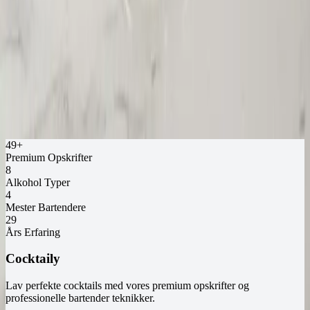
portionsstørrelse:
3
/5. Drik altid ansvarligt.
Opskrift Bedømmelse
5.0
Baseret på
3
anmeldelser
Bedøm Denne Opskrift
49
+
Premium Opskrifter
8
Alkohol Typer
4
Mester Bartendere
29
Års Erfaring
Cocktaily
Lav perfekte cocktails med vores premium opskrifter og
professionelle bartender teknikker.