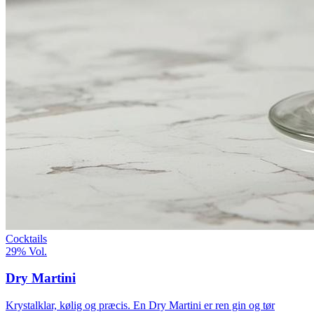
Cocktails
29%
Vol.
Dry Martini
Krystalklar, kølig og præcis. En Dry Martini er ren gin og tør