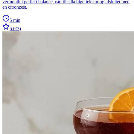
vermouth i perfekt balance, rørt til silkeblød tekstur og afsluttet med
en citronzest.
5 min
5.0
(
3
)