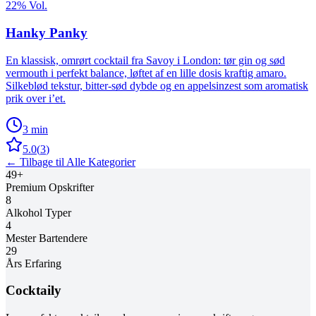
22%
Vol.
Hanky Panky
En klassisk, omrørt cocktail fra Savoy i London: tør gin og sød
vermouth i perfekt balance, løftet af en lille dosis kraftig amaro.
Silkeblød tekstur, bitter-sød dybde og en appelsinzest som aromatisk
prik over i’et.
3 min
5.0
(
3
)
← Tilbage til Alle Kategorier
49
+
Premium Opskrifter
8
Alkohol Typer
4
Mester Bartendere
29
Års Erfaring
Cocktaily