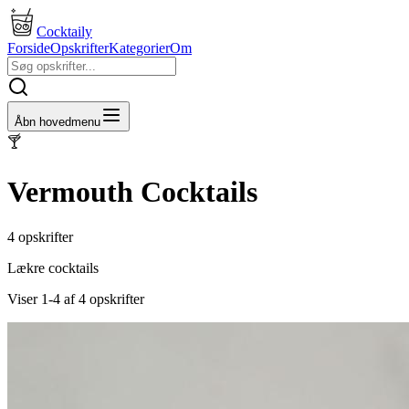
Cocktaily
Forside
Opskrifter
Kategorier
Om
Åbn hovedmenu
🍸
Vermouth
Cocktails
4
opskrifter
Lækre cocktails
Viser
1
-
4
af
4
opskrifter