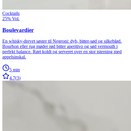
Cocktails
25%
Vol.
Boulevardier
En whisky-drevet søster til Negroni: dyb, bitter-sød og silkeblød.
Bourbon eller rug møder rød bitter aperitivo og sød vermouth i
perfekt balance. Rørt koldt og serveret over en stor isterning med
appelsinskal.
5 min
4.7
(
3
)